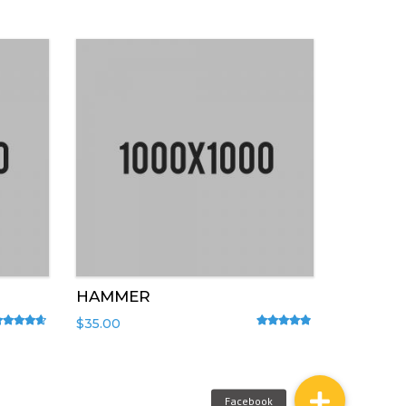
HAMMER
$
35.00
ated
4.50
out of 5
Rated
4.67
out of 5