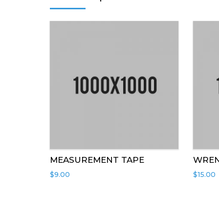
MEASUREMENT TAPE
WREN
$
9.00
$
15.00