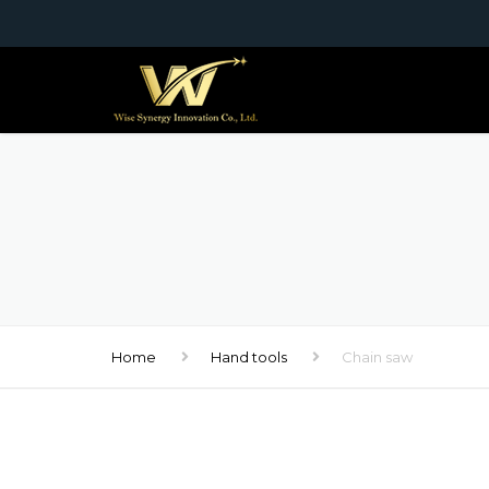
Home
Hand tools
Chain saw