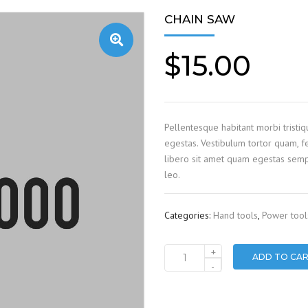
CHAIN SAW
$
15.00
Pellentesque habitant morbi tristi
egestas. Vestibulum tortor quam, fe
libero sit amet quam egestas sempe
leo.
Categories:
Hand tools
,
Power tool
+
ADD TO CA
Chain
-
saw
quantity