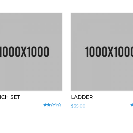
CH SET
LADDER
$
35.00
Rated
2.00
out of 5
R