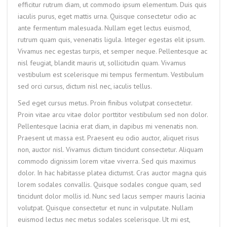
efficitur rutrum diam, ut commodo ipsum elementum. Duis quis
iaculis purus, eget mattis urna. Quisque consectetur odio ac
ante fermentum malesuada. Nullam eget lectus euismod,
rutrum quam quis, venenatis ligula. Integer egestas elit ipsum.
Vivamus nec egestas turpis, et semper neque. Pellentesque ac
nisl feugiat, blandit mauris ut, sollicitudin quam. Vivamus
vestibulum est scelerisque mi tempus fermentum. Vestibulum
sed orci cursus, dictum nisl nec, iaculis tellus.
Sed eget cursus metus. Proin finibus volutpat consectetur.
Proin vitae arcu vitae dolor porttitor vestibulum sed non dolor.
Pellentesque lacinia erat diam, in dapibus mi venenatis non.
Praesent ut massa est. Praesent eu odio auctor, aliquet risus
non, auctor nisl. Vivamus dictum tincidunt consectetur. Aliquam
commodo dignissim lorem vitae viverra. Sed quis maximus
dolor. In hac habitasse platea dictumst. Cras auctor magna quis
lorem sodales convallis. Quisque sodales congue quam, sed
tincidunt dolor mollis id. Nunc sed lacus semper mauris lacinia
volutpat. Quisque consectetur et nunc in vulputate. Nullam
euismod lectus nec metus sodales scelerisque. Ut mi est,