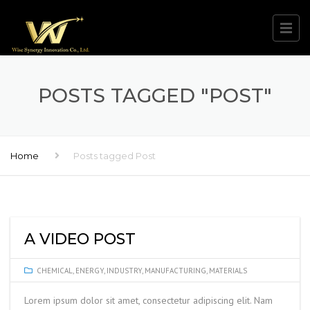
POSTS TAGGED "POST"
Home
Posts tagged Post
A VIDEO POST
CHEMICAL
,
ENERGY
,
INDUSTRY
,
MANUFACTURING
,
MATERIALS
Lorem ipsum dolor sit amet, consectetur adipiscing elit. Nam