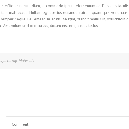
Nam efficitur rutrum diam, ut commodo ipsum elementum ac. Duis quis iaculis
ntum malesuada. Nullam eget lectus euismod, rutrum quam quis, venenatis l
semper neque. Pellentesque ac nisl feugiat, blandit mauris ut, sollicitudin 
stibulum sed orci cursus, dictum nisl nec, iaculis tellus.
ufacturing
,
Materials