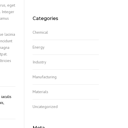
rus, eget
. Integer
ivamus
Categories
Chemical
ue lacinia
incidunt
Energy
 magna
tpat.
tricies
Industry
Manufacturing
Materials
iaculis
is,
Uncategorized
Meta