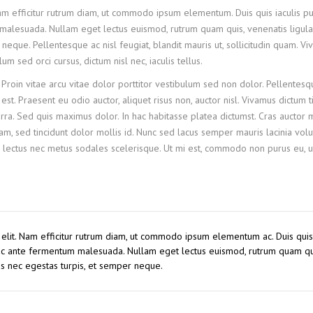
Nam efficitur rutrum diam, ut commodo ipsum elementum. Duis quis iaculis pu
malesuada. Nullam eget lectus euismod, rutrum quam quis, venenatis ligula
neque. Pellentesque ac nisl feugiat, blandit mauris ut, sollicitudin quam. V
 sed orci cursus, dictum nisl nec, iaculis tellus.
 Proin vitae arcu vitae dolor porttitor vestibulum sed non dolor. Pellentesq
st. Praesent eu odio auctor, aliquet risus non, auctor nisl. Vivamus dictum t
ra. Sed quis maximus dolor. In hac habitasse platea dictumst. Cras auctor
, sed tincidunt dolor mollis id. Nunc sed lacus semper mauris lacinia volu
 lectus nec metus sodales scelerisque. Ut mi est, commodo non purus eu, ul
 elit. Nam efficitur rutrum diam, ut commodo ipsum elementum ac. Duis quis 
 ac ante fermentum malesuada. Nullam eget lectus euismod, rutrum quam qu
us nec egestas turpis, et semper neque.