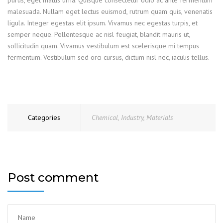
purus, eget mattis urna. Quisque consectetur odio ac ante fermentum
malesuada. Nullam eget lectus euismod, rutrum quam quis, venenatis
ligula. Integer egestas elit ipsum. Vivamus nec egestas turpis, et
semper neque. Pellentesque ac nisl feugiat, blandit mauris ut,
sollicitudin quam. Vivamus vestibulum est scelerisque mi tempus
fermentum. Vestibulum sed orci cursus, dictum nisl nec, iaculis tellus.
Categories
Chemical
,
Industry
,
Materials
Post comment